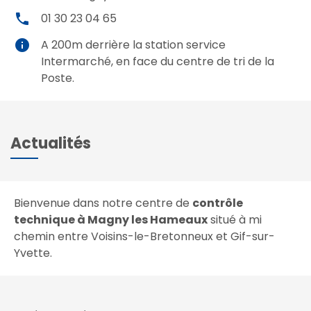
local_phone
01 30 23 04 65
info
A 200m derrière la station service
Intermarché, en face du centre de tri de la
Poste.
Actualités
Bienvenue dans notre centre de
contrôle
technique à Magny les Hameaux
situé à mi
chemin entre Voisins-le-Bretonneux et Gif-sur-
Yvette.