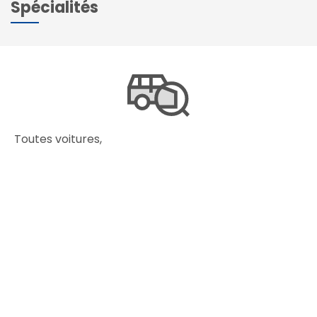
Spécialités
Toutes voitures,
Camping-car,
Véhicules de collection,
4 x 4
Véhicules GAZ & GNC
2 roues, moto, cyclomoteur, quad, voiture sans
permis