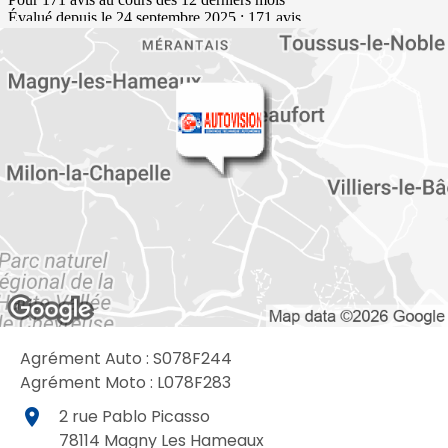
Agrément Auto : S078F244
Agrément Moto : L078F283
place
2 rue Pablo Picasso
78114
Magny Les Hameaux